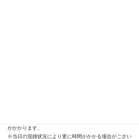
体験料300円＋
ペンダント(革ひも)
※2
20分程度※
パーツ代500~800円
＋とんぼ玉代(1個80~2,000
体験料300円＋
ペンダント(チェーン)
20分程度※
パーツ代1300~1800円
＋とんぼ玉代(1個80~2,000
体験料300円＋
ストラップ
30分程度※
パーツ代250円
＋とんぼ玉代(1個80~2,000
体験料350円＋
ブレスレット
50分程度※
パーツ代220円
＋とんぼ玉代(1個80~2,000
※所要時間は目安となっており、個人差がございます。
※記載している所要時間はお一人様で体験される場合の
目安です。作成する複数名で体験される場合は更に時間
がかかります。
※当日の混雑状況により更に時間がかかる場合がござい