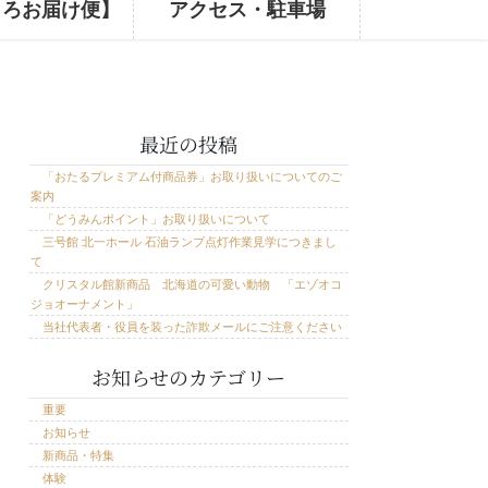
ころお届け便】
アクセス・駐車場
最近の投稿
「おたるプレミアム付商品券」お取り扱いについてのご
案内
「どうみんポイント」お取り扱いについて
三号館 北一ホール 石油ランプ点灯作業見学につきまし
て
クリスタル館新商品 北海道の可愛い動物 「エゾオコ
ジョオーナメント」
当社代表者・役員を装った詐欺メールにご注意ください
お知らせのカテゴリー
重要
お知らせ
新商品・特集
体験