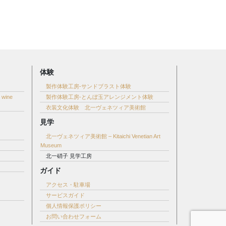
体験
製作体験工房-サンドブラスト体験
ine
製作体験工房-とんぼ玉アレンジメント体験
衣装文化体験 北一ヴェネツィア美術館
見学
北一ヴェネツィア美術館 – Kitaichi Venetian Art
Museum
北一硝子 見学工房
ガイド
アクセス・駐車場
サービスガイド
個人情報保護ポリシー
お問い合わせフォーム