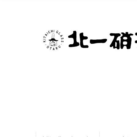
コ
ナ
ン
ビ
テ
ゲ
ン
ー
ツ
シ
に
ョ
移
ン
動
に
移
動