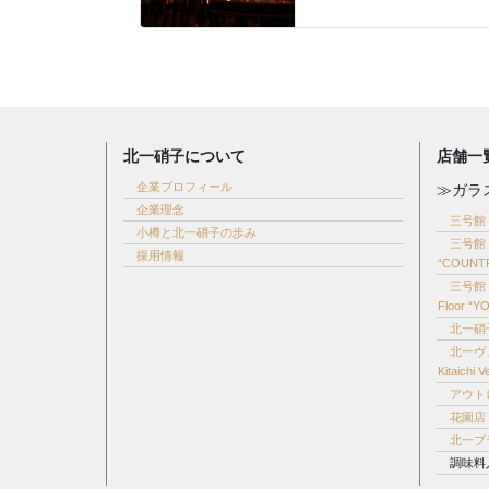
北一硝子について
店舗一
企業プロフィール
≫ガラ
企業理念
三号館 和
小樽と北一硝子の歩み
三号館 
採用情報
“COUNT
三号館 
Floor “Y
北一硝子
北一ヴ
Kitaichi
アウトレ
花園店 –
北一プラザ
調味料