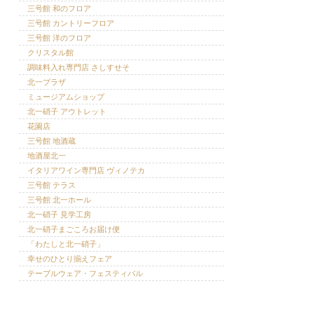
三号館 和のフロア
三号館 カントリーフロア
三号館 洋のフロア
クリスタル館
調味料入れ専門店 さしすせそ
北一プラザ
ミュージアムショップ
北一硝子 アウトレット
花園店
三号館 地酒蔵
地酒屋北一
イタリアワイン専門店 ヴィノテカ
三号館 テラス
三号館 北一ホール
北一硝子 見学工房
北一硝子まごころお届け便
「わたしと北一硝子」
幸せのひとり揃えフェア
テーブルウェア・フェスティバル