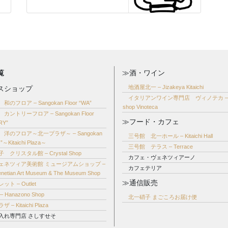
覧
≫酒・ワイン
地酒屋北一 – Jizakeya Kitaichi
スショップ
イタリアンワイン専門店 ヴィノテカ – w
のフロア – Sangokan Floor “WA”
shop Vinoteca
カントリーフロア – Sangokan Floor
≫フード・カフェ
RY”
洋のフロア～北一プラザ～ – Sangokan
三号館 北一ホール – Kitaichi Hall
O”～Kitaichi Plaza～
三号館 テラス – Terrace
 クリスタル館 – Crystal Shop
カフェ・ヴェネツィアーノ
ェネツィア美術館 ミュージアムショップ –
カフェテリア
 Venetian Art Museum & The Museum Shop
≫通信販売
ット – Outlet
 Hanazono Shop
北一硝子 まごころお届け便
 – Kitaichi Plaza
入れ専門店 さしすせそ