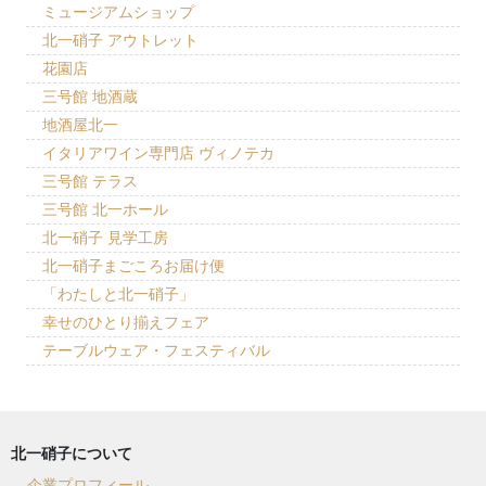
ミュージアムショップ
北一硝子 アウトレット
花園店
三号館 地酒蔵
地酒屋北一
イタリアワイン専門店 ヴィノテカ
三号館 テラス
三号館 北一ホール
北一硝子 見学工房
北一硝子まごころお届け便
「わたしと北一硝子」
幸せのひとり揃えフェア
テーブルウェア・フェスティバル
北一硝子について
企業プロフィール