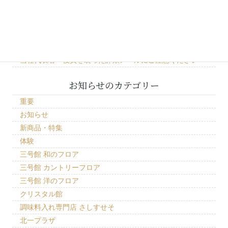
「どうみんポイント」お取り扱いについて
三号館 北一ホール 石油ランプ点灯作業見学につきまして
クリスタル館新商品 北海道の可愛い動物 「エゾオコジョ
オーナメント」
当社代表者・役員を装った詐欺メールにご注意ください
お知らせのカテゴリー
重要
お知らせ
新商品・特集
体験
三号館 和のフロア
三号館 カントリーフロア
三号館 洋のフロア
クリスタル館
調味料入れ専門店 さしすせそ
北一プラザ