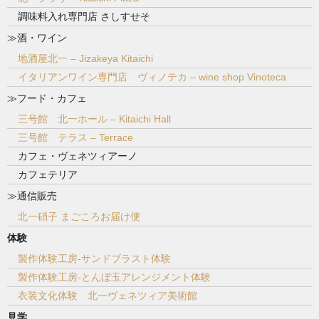
調味料入れ専門店 さしすせそ
≫酒・ワイン
地酒屋北一 – Jizakeya Kitaichi
イタリアンワイン専門店 ヴィノテカ – wine shop Vinoteca
≫フード・カフェ
三号館 北一ホール – Kitaichi Hall
三号館 テラス – Terrace
カフェ・ヴェネツィアーノ
カフェテリア
≫通信販売
北一硝子 まごころお届け便
体験
製作体験工房-サンドブラスト体験
製作体験工房-とんぼ玉アレンジメント体験
衣装文化体験 北一ヴェネツィア美術館
見学