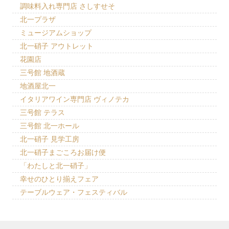
調味料入れ専門店 さしすせそ
北一プラザ
ミュージアムショップ
北一硝子 アウトレット
花園店
三号館 地酒蔵
地酒屋北一
イタリアワイン専門店 ヴィノテカ
三号館 テラス
三号館 北一ホール
北一硝子 見学工房
北一硝子まごころお届け便
「わたしと北一硝子」
幸せのひとり揃えフェア
テーブルウェア・フェスティバル